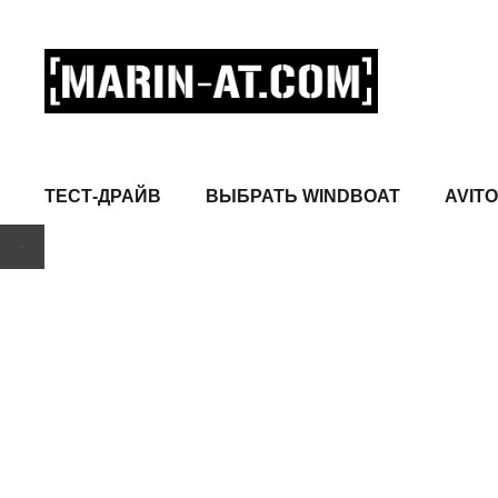
ТЕСТ-ДРАЙВ
ВЫБРАТЬ WINDBOAT
AVITO
ТЕСТ-ДРАЙВ 2026
Хотите
испытать
Windboat?
6 моделей
·
от 5 000 ₽
·