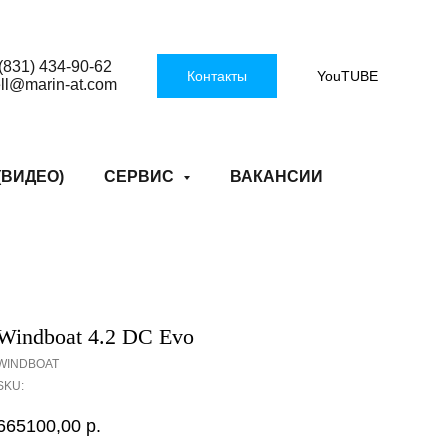
(831) 434-90-62
Контакты
YouTUBE
ell@marin-at.com
(ВИДЕО)
СЕРВИС
ВАКАНСИИ
Windboat 4.2 DC Evo
WINDBOAT
SKU:
665100,00
р.