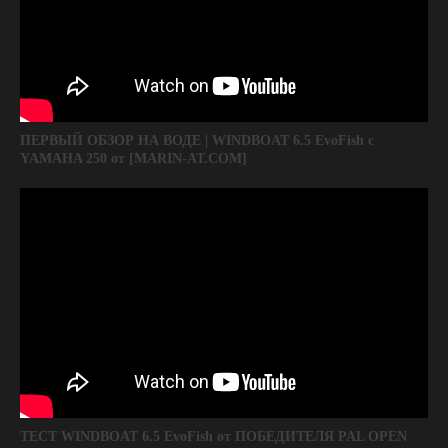
ПЕРВЫЙ ОБЗОР НА ВОДЕ | WINDBOAT 6.5 EvoFish с
YAMAHA 250 от [MARIN-AT.COM]
ТЕСТ WINDBOAT 6.5 EvoFish от ПОБЕДИТЕЛЯ PAL OPEN