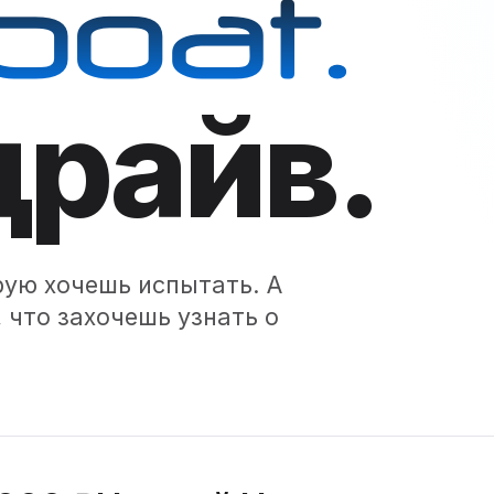
boat.
драйв.
рую хочешь испытать. А
 что захочешь узнать о