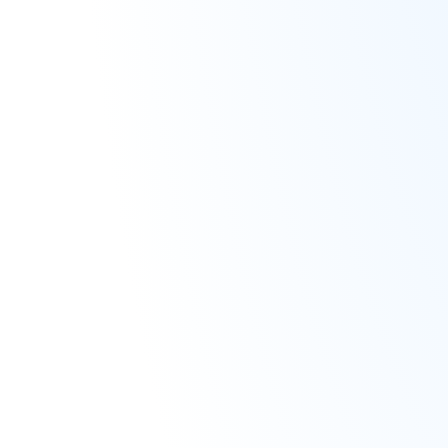
Записаться на
→
тест-драйв