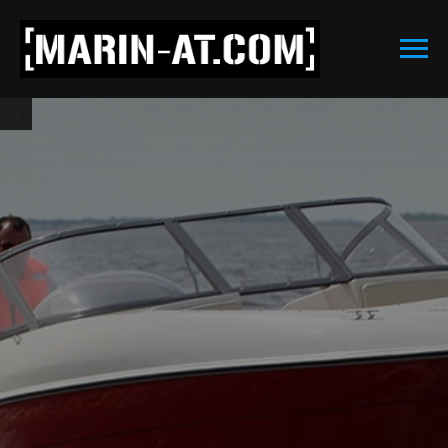
ТЕСТ-ДРАЙВ 2026
Хотите
испытать
Windboat?
6 моделей
·
от 5 000 ₽
·
Нижний Новгород
Записаться на тест-
→
драйв